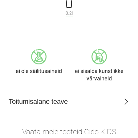
0.2l
ei ole säilitusaineid
ei sisalda kunstlikke
värvaineid
Toitumisalane teave
Vaata meie tooteid Cido KIDS