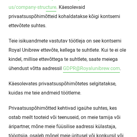
us/company-structure
. Käesolevaid
privaatsuspõhimõtteid kohaldatakse kõigi kontserni
ettevõtete suhtes.
Teie isikuandmete vastutav töötleja on see kontserni
Royal Unibrew ettevõte, kellega te suhtlete. Kui te ei ole
kindel, millise ettevõttega te suhtlete, saate meiega
ühendust võtta aadressil
GDPR@Royalunibrew.com
.
Käesolevates privaatsuspõhimõtetes selgitatakse,
kuidas me teie andmeid töötleme.
Privaatsuspõhimõtted kehtivad igaühe suhtes, kes
ostab meilt tooteid või teenuseid, on meie tarnija või
äripartner, mõne meie füüsilise aadressi külastaja,
tööotsija, osaleb mõnel meie üritusel või konkursil või