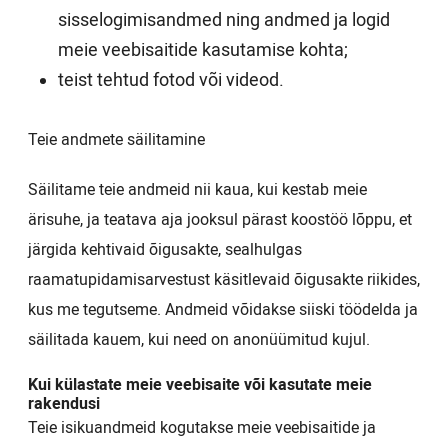
sisselogimisandmed ning andmed ja logid
meie veebisaitide kasutamise kohta;
teist tehtud fotod või videod.
Teie andmete säilitamine
Säilitame teie andmeid nii kaua, kui kestab meie
ärisuhe, ja teatava aja jooksul pärast koostöö lõppu, et
järgida kehtivaid õigusakte, sealhulgas
raamatupidamisarvestust käsitlevaid õigusakte riikides,
kus me tegutseme. Andmeid võidakse siiski töödelda ja
säilitada kauem, kui need on anonüümitud kujul.
Kui külastate meie veebisaite või kasutate meie
rakendusi
Teie isikuandmeid kogutakse meie veebisaitide ja