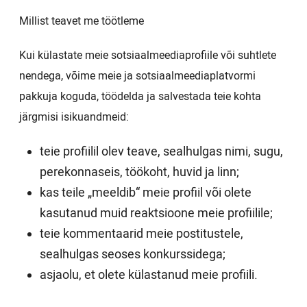
Millist teavet me töötleme
Kui külastate meie sotsiaalmeediaprofiile või suhtlete
nendega, võime meie ja sotsiaalmeediaplatvormi
pakkuja koguda, töödelda ja salvestada teie kohta
järgmisi isikuandmeid:
teie profiilil olev teave, sealhulgas nimi, sugu,
perekonnaseis, töökoht, huvid ja linn;
kas teile „meeldib“ meie profiil või olete
kasutanud muid reaktsioone meie profiilile;
teie kommentaarid meie postitustele,
sealhulgas seoses konkurssidega;
asjaolu, et olete külastanud meie profiili.