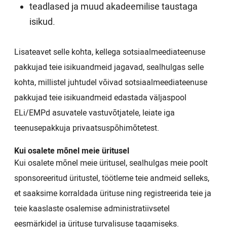
teadlased ja muud akadeemilise taustaga
isikud.
Lisateavet selle kohta, kellega sotsiaalmeediateenuse
pakkujad teie isikuandmeid jagavad, sealhulgas selle
kohta, millistel juhtudel võivad sotsiaalmeediateenuse
pakkujad teie isikuandmeid edastada väljaspool
ELi/EMPd asuvatele vastuvõtjatele, leiate iga
teenusepakkuja privaatsuspõhimõtetest.
Kui osalete mõnel meie üritusel
Kui osalete mõnel meie üritusel, sealhulgas meie poolt
sponsoreeritud üritustel, töötleme teie andmeid selleks,
et saaksime korraldada ürituse ning registreerida teie ja
teie kaaslaste osalemise administratiivsetel
eesmärkidel ja ürituse turvalisuse tagamiseks.