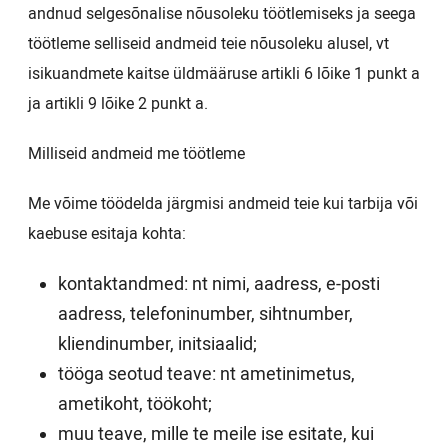
andnud selgesõnalise nõusoleku töötlemiseks ja seega
töötleme selliseid andmeid teie nõusoleku alusel, vt
isikuandmete kaitse üldmääruse artikli 6 lõike 1 punkt a
ja artikli 9 lõike 2 punkt a.
Milliseid andmeid me töötleme
Me võime töödelda järgmisi andmeid teie kui tarbija või
kaebuse esitaja kohta:
kontaktandmed: nt nimi, aadress, e-posti
aadress, telefoninumber, sihtnumber,
kliendinumber, initsiaalid;
tööga seotud teave: nt ametinimetus,
ametikoht, töökoht;
muu teave, mille te meile ise esitate, kui