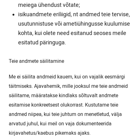
meiega ühendust võtate;
isikuandmete eriliigid, nt andmed teie tervise,
usutunnistuse või ametiühingusse kuulumise
kohta, kui olete need esitanud seoses meile
esitatud päringuga.
Teie andmete säilitamine
Me ei säilita andmeid kauem, kui on vajalik eesmärgi
täitmiseks. Ajavahemik, mille jooksul me teie andmeid
säilitame, määratakse kindlaks sõltuvalt andmete
esitamise konkreetsest olukorrast. Kustutame teie
andmed niipea, kui teie juhtum on menetletud, välja
arvatud juhul, kui meil on vaja dokumenteerida
kirjavahetus/kaebus pikemaks ajaks.