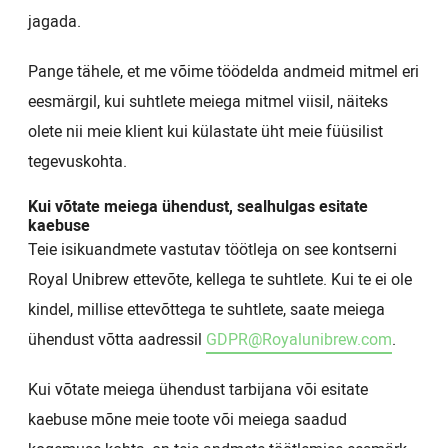
jagada.
Pange tähele, et me võime töödelda andmeid mitmel eri
eesmärgil, kui suhtlete meiega mitmel viisil, näiteks
olete nii meie klient kui külastate üht meie füüsilist
tegevuskohta.
Kui võtate meiega ühendust, sealhulgas esitate
kaebuse
Teie isikuandmete vastutav töötleja on see kontserni
Royal Unibrew ettevõte, kellega te suhtlete. Kui te ei ole
kindel, millise ettevõttega te suhtlete, saate meiega
ühendust võtta aadressil
GDPR@Royalunibrew.com
.
Kui võtate meiega ühendust tarbijana või esitate
kaebuse mõne meie toote või meiega saadud