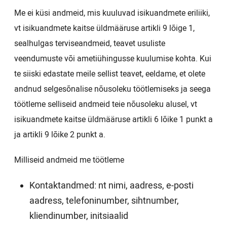
Me ei küsi andmeid, mis kuuluvad isikuandmete eriliiki,
vt isikuandmete kaitse üldmääruse artikli 9 lõige 1,
sealhulgas terviseandmeid, teavet usuliste
veendumuste või ametiühingusse kuulumise kohta. Kui
te siiski edastate meile sellist teavet, eeldame, et olete
andnud selgesõnalise nõusoleku töötlemiseks ja seega
töötleme selliseid andmeid teie nõusoleku alusel, vt
isikuandmete kaitse üldmääruse artikli 6 lõike 1 punkt a
ja artikli 9 lõike 2 punkt a.
Milliseid andmeid me töötleme
Kontaktandmed: nt nimi, aadress, e-posti
aadress, telefoninumber, sihtnumber,
kliendinumber, initsiaalid