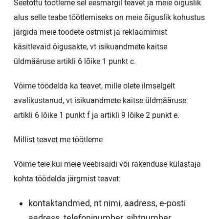
Seetõttu töötleme sel eesmärgil teavet ja meie õiguslik
alus selle teabe töötlemiseks on meie õiguslik kohustus
järgida meie toodete ostmist ja reklaamimist
käsitlevaid õigusakte, vt isikuandmete kaitse
üldmääruse artikli 6 lõike 1 punkt c.
Võime töödelda ka teavet, mille olete ilmselgelt
avalikustanud, vt isikuandmete kaitse üldmääruse
artikli 6 lõike 1 punkt f ja artikli 9 lõike 2 punkt e.
Millist teavet me töötleme
Võime teie kui meie veebisaidi või rakenduse külastaja
kohta töödelda järgmist teavet:
kontaktandmed, nt nimi, aadress, e-posti
aadress, telefoninumber, sihtnumber,