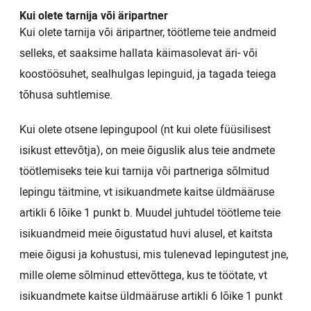
Kui olete tarnija või äripartner
Kui olete tarnija või äripartner, töötleme teie andmeid
selleks, et saaksime hallata käimasolevat äri- või
koostöösuhet, sealhulgas lepinguid, ja tagada teiega
tõhusa suhtlemise.
Kui olete otsene lepingupool (nt kui olete füüsilisest
isikust ettevõtja), on meie õiguslik alus teie andmete
töötlemiseks teie kui tarnija või partneriga sõlmitud
lepingu täitmine, vt isikuandmete kaitse üldmääruse
artikli 6 lõike 1 punkt b. Muudel juhtudel töötleme teie
isikuandmeid meie õigustatud huvi alusel, et kaitsta
meie õigusi ja kohustusi, mis tulenevad lepingutest jne,
mille oleme sõlminud ettevõttega, kus te töötate, vt
isikuandmete kaitse üldmääruse artikli 6 lõike 1 punkt