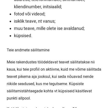
kliendinumber, initsiaalid;
fotod või videod;
isiklik teave, nt vanus;
muu teave, mille olete ise avaldanud;
küpsised.
Teie andmete säilitamine
Meie rakendustes töödeldavat teavet säilitatakse nii
kaua, kui teie profiil on aktiivne, kuid me võime säilitada
teavet pikema aja jooksul, kui seda nõuavad nende
riikide seadused, kus me tegutseme. Küpsiste
säilitamistähtaegade kohta vt küpsiseid käsitlevat
punkti allpool.