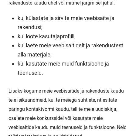
rakenduste kaudu ühel või mitmel järgmisel juhul:
kui külastate ja sirvite meie veebisaite ja
rakendusi;
kui loote kasutajaprofiili;
kui laete meie veebisaitidelt ja rakendustest
alla materjale;
kui kasutate meie muid funktsioone ja
teenuseid.
Lisaks kogume meie veebisaitide ja rakenduste kaudu
teie isikuandmeid, kui te meiega suhtlete, nt esitate
päringu kontaktvormi kaudu, tellite meie uudiskirja,
osalete meie konkurssidel või kasutate meie
veebisaitide kaudu muid teenuseid ja funktsioone. Neid