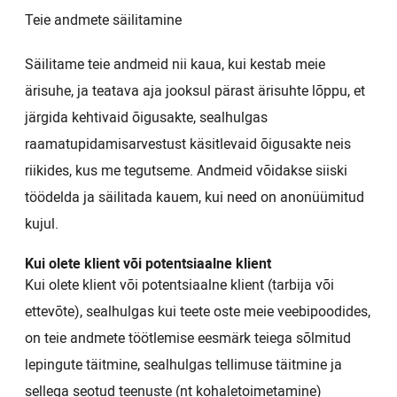
Teie andmete säilitamine
Säilitame teie andmeid nii kaua, kui kestab meie
ärisuhe, ja teatava aja jooksul pärast ärisuhte lõppu, et
järgida kehtivaid õigusakte, sealhulgas
raamatupidamisarvestust käsitlevaid õigusakte neis
riikides, kus me tegutseme. Andmeid võidakse siiski
töödelda ja säilitada kauem, kui need on anonüümitud
kujul.
Kui olete klient või potentsiaalne klient
Kui olete klient või potentsiaalne klient (tarbija või
ettevõte), sealhulgas kui teete oste meie veebipoodides,
on teie andmete töötlemise eesmärk teiega sõlmitud
lepingute täitmine, sealhulgas tellimuse täitmine ja
sellega seotud teenuste (nt kohaletoimetamine)