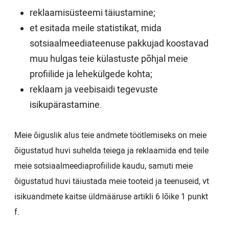
reklaamisüsteemi täiustamine;
et esitada meile statistikat, mida
sotsiaalmeediateenuse pakkujad koostavad
muu hulgas teie külastuste põhjal meie
profiilide ja lehekülgede kohta;
reklaam ja veebisaidi tegevuste
isikupärastamine.
Meie õiguslik alus teie andmete töötlemiseks on meie
õigustatud huvi suhelda teiega ja reklaamida end teile
meie sotsiaalmeediaprofiilide kaudu, samuti meie
õigustatud huvi täiustada meie tooteid ja teenuseid, vt
isikuandmete kaitse üldmääruse artikli 6 lõike 1 punkt
f.