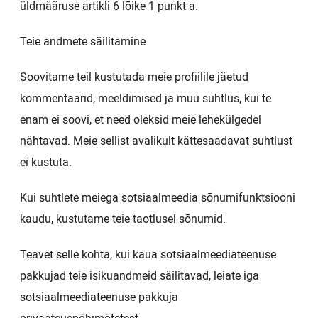
üldmääruse artikli 6 lõike 1 punkt a.
Teie andmete säilitamine
Soovitame teil kustutada meie profiilile jäetud
kommentaarid, meeldimised ja muu suhtlus, kui te
enam ei soovi, et need oleksid meie lehekülgedel
nähtavad. Meie sellist avalikult kättesaadavat suhtlust
ei kustuta.
Kui suhtlete meiega sotsiaalmeedia sõnumifunktsiooni
kaudu, kustutame teie taotlusel sõnumid.
Teavet selle kohta, kui kaua sotsiaalmeediateenuse
pakkujad teie isikuandmeid säilitavad, leiate iga
sotsiaalmeediateenuse pakkuja