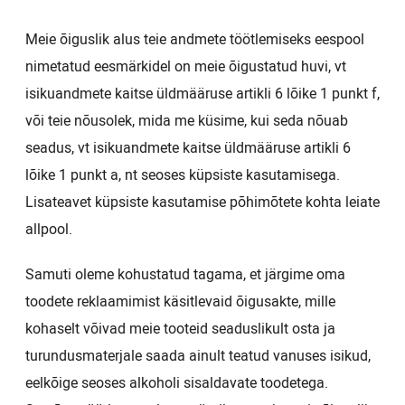
Meie õiguslik alus teie andmete töötlemiseks eespool
nimetatud eesmärkidel on meie õigustatud huvi, vt
isikuandmete kaitse üldmääruse artikli 6 lõike 1 punkt f,
või teie nõusolek, mida me küsime, kui seda nõuab
seadus, vt isikuandmete kaitse üldmääruse artikli 6
lõike 1 punkt a, nt seoses küpsiste kasutamisega.
Lisateavet küpsiste kasutamise põhimõtete kohta leiate
allpool.
Samuti oleme kohustatud tagama, et järgime oma
toodete reklaamimist käsitlevaid õigusakte, mille
kohaselt võivad meie tooteid seaduslikult osta ja
turundusmaterjale saada ainult teatud vanuses isikud,
eelkõige seoses alkoholi sisaldavate toodetega.