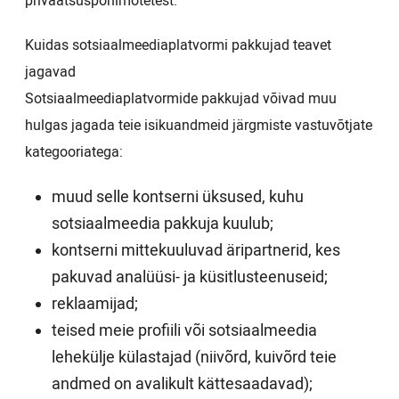
privaatsuspõhimõtetest.
Kuidas sotsiaalmeediaplatvormi pakkujad teavet
jagavad
Sotsiaalmeediaplatvormide pakkujad võivad muu
hulgas jagada teie isikuandmeid järgmiste vastuvõtjate
kategooriatega:
muud selle kontserni üksused, kuhu
sotsiaalmeedia pakkuja kuulub;
kontserni mittekuuluvad äripartnerid, kes
pakuvad analüüsi- ja küsitlusteenuseid;
reklaamijad;
teised meie profiili või sotsiaalmeedia
lehekülje külastajad (niivõrd, kuivõrd teie
andmed on avalikult kättesaadavad);