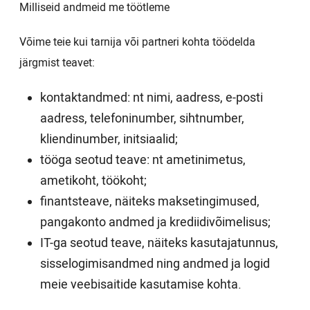
Milliseid andmeid me töötleme
Võime teie kui tarnija või partneri kohta töödelda
järgmist teavet:
kontaktandmed: nt nimi, aadress, e-posti
aadress, telefoninumber, sihtnumber,
kliendinumber, initsiaalid;
tööga seotud teave: nt ametinimetus,
ametikoht, töökoht;
finantsteave, näiteks maksetingimused,
pangakonto andmed ja krediidivõimelisus;
IT-ga seotud teave, näiteks kasutajatunnus,
sisselogimisandmed ning andmed ja logid
meie veebisaitide kasutamise kohta.