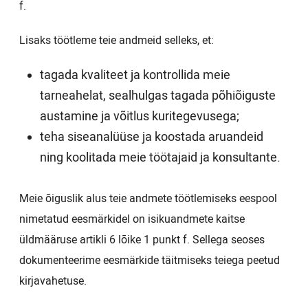
f.
Lisaks töötleme teie andmeid selleks, et:
tagada kvaliteet ja kontrollida meie
tarneahelat, sealhulgas tagada põhiõiguste
austamine ja võitlus kuritegevusega;
teha siseanalüüse ja koostada aruandeid
ning koolitada meie töötajaid ja konsultante.
Meie õiguslik alus teie andmete töötlemiseks eespool
nimetatud eesmärkidel on isikuandmete kaitse
üldmääruse artikli 6 lõike 1 punkt f. Sellega seoses
dokumenteerime eesmärkide täitmiseks teiega peetud
kirjavahetuse.