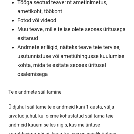
Tööga seotud teave: nt ametinimetus,
ametikoht, töökoht
Fotod või videod
Muu teave, mille te ise olete seoses üritusega
esitanud
Andmete eriliigid, näiteks teave teie tervise,
usutunnistuse või ametiühingusse kuulumise
kohta, mida te esitate seoses üritusel
osalemisega
Teie andmete säilitamine
Üldjuhul säilitame teie andmeid kuni 1 aasta, välja
arvatud juhul, kui oleme kohustatud säilitama teie
andmeid kauem selles riigis, kus me ürituse
korraldasime, või nii kaua, kui see on vajalik ürituse