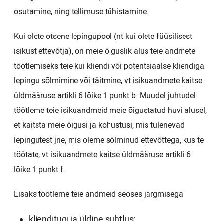
osutamine, ning tellimuse tühistamine.
Kui olete otsene lepingupool (nt kui olete füüsilisest
isikust ettevõtja), on meie õiguslik alus teie andmete
töötlemiseks teie kui kliendi või potentsiaalse kliendiga
lepingu sõlmimine või täitmine, vt isikuandmete kaitse
üldmääruse artikli 6 lõike 1 punkt b. Muudel juhtudel
töötleme teie isikuandmeid meie õigustatud huvi alusel,
et kaitsta meie õigusi ja kohustusi, mis tulenevad
lepingutest jne, mis oleme sõlminud ettevõttega, kus te
töötate, vt isikuandmete kaitse üldmääruse artikli 6
lõike 1 punkt f.
Lisaks töötleme teie andmeid seoses järgmisega:
klienditugi ja üldine suhtlus;