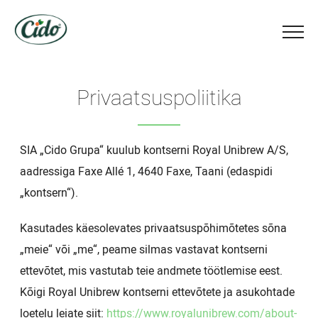
Privaatsuspoliitika
SIA „Cido Grupa“ kuulub kontserni Royal Unibrew A/S,
aadressiga Faxe Allé 1, 4640 Faxe, Taani (edaspidi
„kontsern“).
Kasutades käesolevates privaatsuspõhimõtetes sõna
„meie“ või „me“, peame silmas vastavat kontserni
ettevõtet, mis vastutab teie andmete töötlemise eest.
Kõigi Royal Unibrew kontserni ettevõtete ja asukohtade
loetelu leiate siit:
https://www.royalunibrew.com/about-