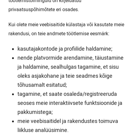
töötlemistoiminguid on kirjeldatud
privaatsuspõhimõtete eri osades.
Kui olete meie veebisaitide külastaja või kasutate meie
rakendusi, on teie andmete töötlemise eesmärk:
kasutajakontode ja profiilide haldamine;
nende platvormide arendamine, täiustamine
ja haldamine, sealhulgas tagamine, et sisu
oleks asjakohane ja teie seadmes kõige
tõhusamalt esitatud;
tagamine, et saate osaleda/registreeruda
seoses meie interaktiivsete funktsioonide ja
pakkumistega;
meie veebisaitidel ja rakendustes toimuva
liikluse analüüsimine.