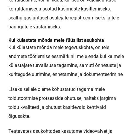
korraldamisega seotud küsimuste käsitlemiseks,
sealhulgas üritusel osalejate registreerimiseks ja teie
päringutele vastamiseks.
Kui külastate mõnda meie füüsilist asukohta
Kui külastate mõnda meie tegevuskohta, on teie
andmete töötlemise eesmärk nii meie enda kui ka meie
külastajate turvalisuse tagamine, samuti õnnetuste ja
kuritegude uurimine, ennetamine ja dokumenteerimine.
Lisaks sellele oleme kohustatud tagama meie
toidutootmise protsesside ohutuse, näiteks järgima
toidu kvaliteeti ja ohutust käsitlevaid kehtivaid
õigusakte.
Teatavates asukohtades kasutame videovalvet ja