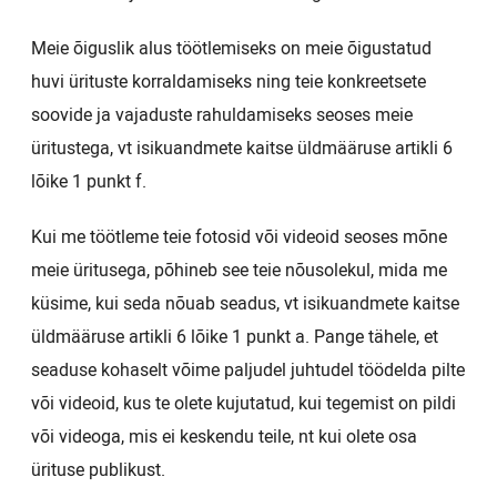
Meie õiguslik alus töötlemiseks on meie õigustatud
huvi ürituste korraldamiseks ning teie konkreetsete
soovide ja vajaduste rahuldamiseks seoses meie
üritustega, vt isikuandmete kaitse üldmääruse artikli 6
lõike 1 punkt f.
Kui me töötleme teie fotosid või videoid seoses mõne
meie üritusega, põhineb see teie nõusolekul, mida me
küsime, kui seda nõuab seadus, vt isikuandmete kaitse
üldmääruse artikli 6 lõike 1 punkt a. Pange tähele, et
seaduse kohaselt võime paljudel juhtudel töödelda pilte
või videoid, kus te olete kujutatud, kui tegemist on pildi
või videoga, mis ei keskendu teile, nt kui olete osa
ürituse publikust.