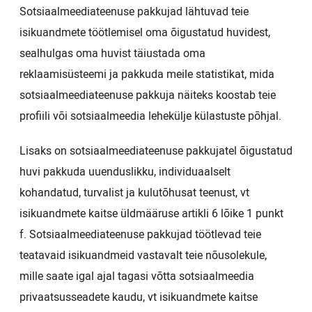
Sotsiaalmeediateenuse pakkujad lähtuvad teie
isikuandmete töötlemisel oma õigustatud huvidest,
sealhulgas oma huvist täiustada oma
reklaamisüsteemi ja pakkuda meile statistikat, mida
sotsiaalmeediateenuse pakkuja näiteks koostab teie
profiili või sotsiaalmeedia lehekülje külastuste põhjal.
Lisaks on sotsiaalmeediateenuse pakkujatel õigustatud
huvi pakkuda uuenduslikku, individuaalselt
kohandatud, turvalist ja kulutõhusat teenust, vt
isikuandmete kaitse üldmääruse artikli 6 lõike 1 punkt
f. Sotsiaalmeediateenuse pakkujad töötlevad teie
teatavaid isikuandmeid vastavalt teie nõusolekule,
mille saate igal ajal tagasi võtta sotsiaalmeedia
privaatsusseadete kaudu, vt isikuandmete kaitse