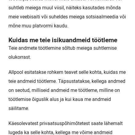
suhtleb meiega muul viisil, näiteks kasutades mõnda
meie veebisaiti või suheldes meiega sotsiaalmeedia või
mõne muu platvormi kaudu.
Kuidas me teie isikuandmeid töötleme
Teie andmete töötlemine sõltub meiega suhtlemise
olukorrast.
Allpool esitatakse rohkem teavet selle kohta, kuidas me
teie andmeid töötleme. Täpsustatakse, kellega andmed
on seotud, milliseid andmeid me töötleme, milline on
töötlemise õiguslik alus ja kui kaua me andmeid
säilitame.
Käesolevatest privaatsuspõhimõtetest saate lähemalt
lugeda ka selle kohta, kellega me võime andmeid